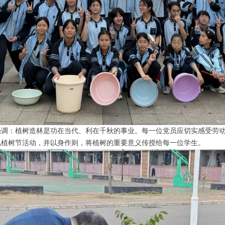
强调：植树造林是功在当代、利在千秋的事业。每一位党员应切实感受劳
视植树节活动，并以身作则，将植树的重要意义传授给每一位学生。