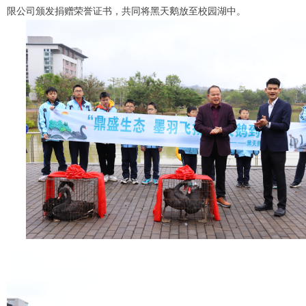
限公司颁发捐赠荣誉证书，共同将黑天鹅放至校园湖中。