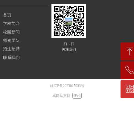
首页
学校简介
校园新闻
师资团队
扫一扫
招生招聘
关注我们
联系我们
ꂅ
回到顶部
桂ICP备2023015033号
ꀥ
07715961818
本网站支持
IPv6
微信二维码