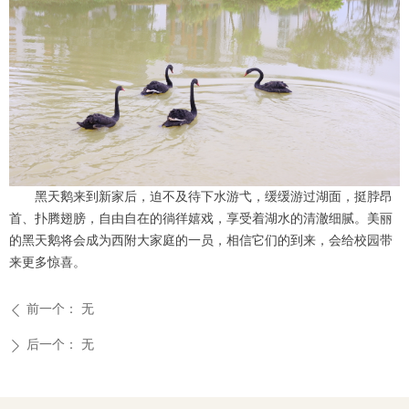
黑天鹅来到新家后，迫不及待下水游弋，缓缓游过湖面，挺脖昂
首、扑腾翅膀，自由自在的徜徉嬉戏，享受着湖水的清澈细腻。美丽
的黑天鹅将会成为西附大家庭的一员，相信它们的到来，会给校园带
来更多惊喜。
前一个：
无
ꄴ
后一个：
无
ꄲ