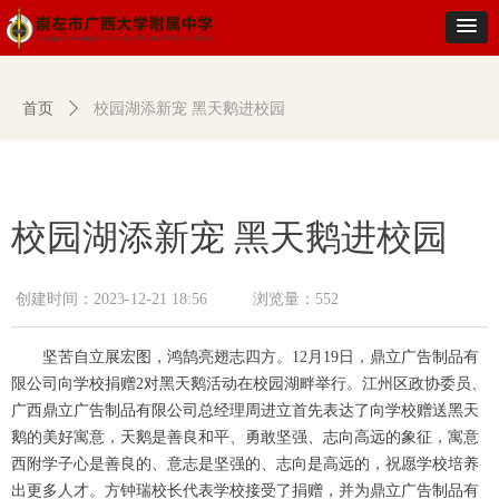
首页
ꄲ
校园湖添新宠 黑天鹅进校园
校园湖添新宠 黑天鹅进校园
创建时间：
2023-12-21
18:56
浏览量：
552
坚苦自立展宏图，鸿鹄亮翅志四方。12月19日，鼎立广告制品有
限公司向学校捐赠2对黑天鹅活动在校园湖畔举行。江州区政协委员、
广西鼎立广告制品有限公司总经理周进立首先表达了向学校赠送黑天
鹅的美好寓意，天鹅是善良和平、勇敢坚强、志向高远的象征，寓意
西附学子心是善良的、意志是坚强的、志向是高远的，祝愿学校培养
出更多人才。方钟瑞校长代表学校接受了捐赠，并为鼎立广告制品有