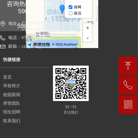
咨询热线：0771-
5961818
0771-
地址：
广西壮族自治区崇左市江州区东盟大道
5961360
55号（市体育中心旁）
电话：
07715961818
邮箱：
czxq2018@126.com
快捷链接
ꁸ
首页
ꂅ
回到顶部
学校简介
校园新闻
ꀥ
师资团队
07715961818
扫一扫
招生招聘
关注我们
联系我们
微信二维码