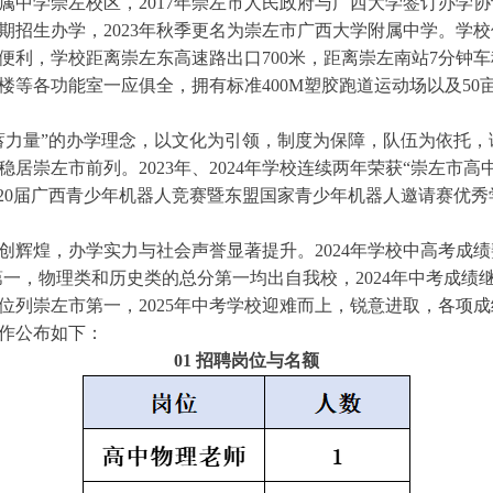
属中学崇左校区，2017年崇左市人民政府与广西大学签订办学
学期招生办学，2023年秋季更名为崇左市广西大学附属中学。学
，学校距离崇左东高速路出口700米，距离崇左南站7分钟车程。
息楼等各功能室一应俱全，拥有标准400M塑胶跑道运动场以及5
蓄力量”的办学理念，以文化为引领，制度为保障，队伍为依托
崇左市前列。2023年、2024年学校连续两年荣获“崇左市高中
年获得20届广西青少年机器人竞赛暨东盟国家青少年机器人邀请赛优秀
创辉煌，办学实力与社会声誉显著提升。2024年学校中高考成
第一，物理类和历史类的总分第一均出自我校，2024年中考成绩
数位列崇左市第一，2025年中考学校迎难而上，锐意进取，各项
作公布如下：
01 招聘岗位与名额