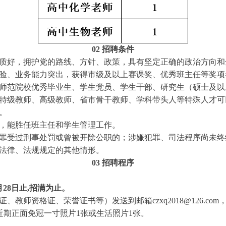
02 招聘条件
质好，拥护党的路线、方针、政策，具有坚定正确的政治方向和
验、业务能力突出，获得市级及以上赛课奖、优秀班主任等奖项
师范院校优秀毕业生、学生党员、学生干部、研究生（硕士及以
学特级教师、高级教师、省市骨干教师、学科带头人等特殊人才
。
，能胜任班主任和学生管理工作。
罪受过刑事处罚或曾被开除公职的；涉嫌犯罪、司法程序尚未终
法律、法规规定的其他情形。
03 招聘程序
28日止,招满为止。
教师资格证、荣誉证书等）发送到邮箱czxq2018@126.co
近期正面免冠一寸照片1张或生活照片1张。