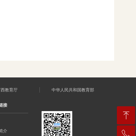
广西教育厅
中华人民共和国教育部
链接
ꁸ
简介
ꂅ
回到顶部