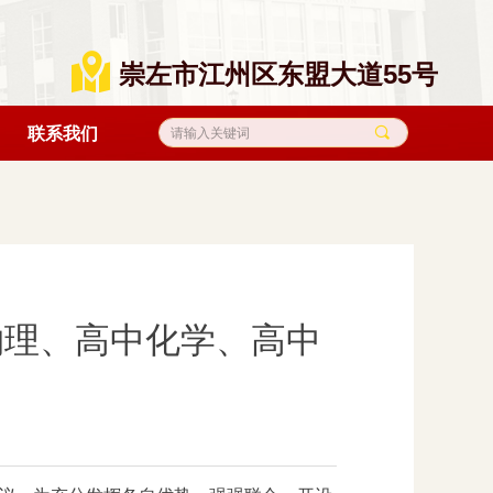
낕
崇左市江州区东盟大道55号
끠
联系我们
中物理、高中化学、高中